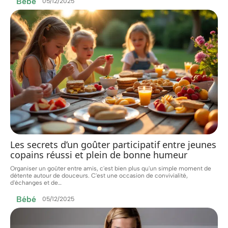
Bébé
05/12/2025
Les secrets d’un goûter participatif entre jeunes
copains réussi et plein de bonne humeur
Organiser un goûter entre amis, c'est bien plus qu'un simple moment de
détente autour de douceurs. C'est une occasion de convivialité,
d'échanges et de
…
Bébé
05/12/2025