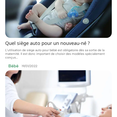
Quel siège auto pour un nouveau-né ?
L’utilisation de siège auto pour bébé est obligatoire dès sa sortie de la
maternité. Il est donc important de choisir des modèles spécialement
conçus
…
Bébé
19/01/2022