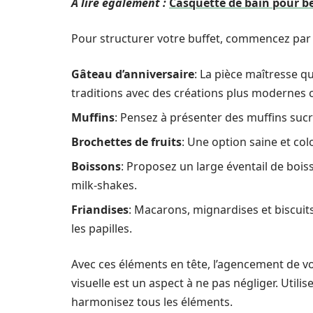
A lire également :
Casquette de bain pour bé
Pour structurer votre buffet, commencez par 
Gâteau d’anniversaire
: La pièce maîtresse qu
traditions avec des créations plus moderne
Muffins
: Pensez à présenter des muffins sucr
Brochettes de fruits
: Une option saine et col
Boissons
: Proposez un large éventail de boi
milk-shakes.
Friandises
: Macarons, mignardises et biscui
les papilles.
Avec ces éléments en tête, l’agencement de vo
visuelle est un aspect à ne pas négliger. Utili
harmonisez tous les éléments.