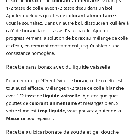
d’eau, de
borax
et de
colorant alimentaire
. Mélangez
1/2 tasse de
colle
avec 1/2 tasse d’eau dans un
bol
.
Ajoutez quelques gouttes de
colorant alimentaire
si
vous le souhaitez. Dans un autre
bol
, dissoudre 1 cuillère à
café de
borax
dans 1 tasse d’eau chaude. Ajoutez
progressivement la solution de
borax
au mélange de colle
et d’eau, en remuant constamment jusqu’à obtenir une
consistance homogène.
Recette sans borax avec du liquide vaisselle
Pour ceux qui préfèrent éviter le
borax
, cette recette est
tout aussi efficace. Mélangez 1/2 tasse de
colle blanche
avec 1/2 tasse de
liquide vaisselle
. Ajoutez quelques
gouttes de
colorant alimentaire
et mélangez bien. Si
votre slime est
trop liquide
, vous pouvez ajouter de la
Maïzena
pour épaissir.
Recette au bicarbonate de soude et gel douche