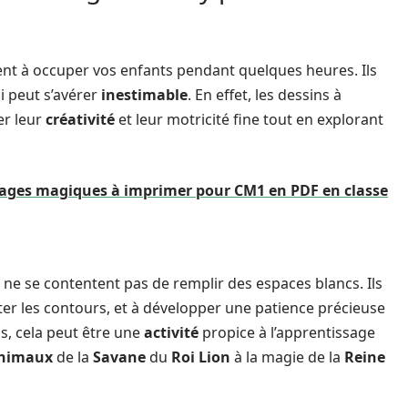
nt à occuper vos enfants pendant quelques heures. Ils
i peut s’avérer
inestimable
. En effet, les dessins à
er leur
créativité
et leur motricité fine tout en explorant
riages magiques à imprimer pour CM1 en PDF en classe
s ne se contentent pas de remplir des espaces blancs. Ils
ter les contours, et à développer une patience précieuse
s, cela peut être une
activité
propice à l’apprentissage
nimaux
de la
Savane
du
Roi Lion
à la magie de la
Reine