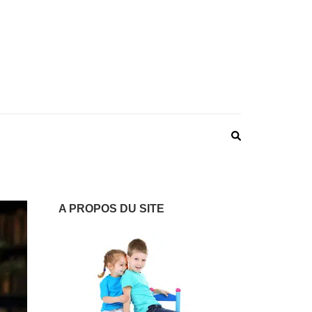
 : LES VOIES DES
ntalité épanouissante
ENTS
A PROPOS DU SITE