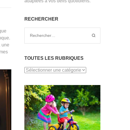
adaptées à vos défis quotidiens.
RECHERCHER
ique
Rechercher :
oque.
à une
èmes
TOUTES LES RUBRIQUES
TOUTES
LES
RUBRIQUES