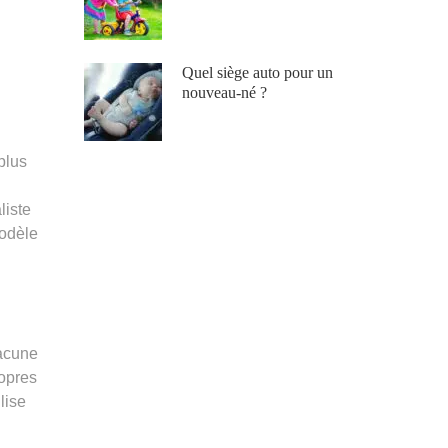
Quel siège auto pour un
nouveau-né ?
plus
liste
modèle
hacune
ropres
lise