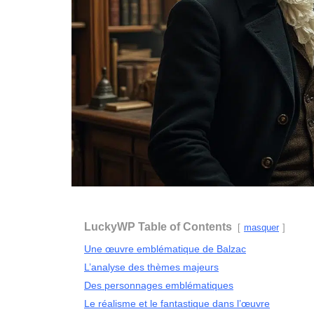
LuckyWP Table of Contents
masquer
Une œuvre emblématique de Balzac
L’analyse des thèmes majeurs
Des personnages emblématiques
Le réalisme et le fantastique dans l’œuvre