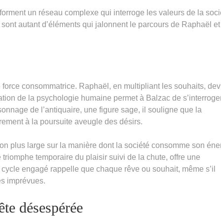
orment un réseau complexe qui interroge les valeurs de la soci
our sont autant d’éléments qui jalonnent le parcours de Raphaël e
force consommatrice. Raphaël, en multipliant les souhaits, dev
ation de la psychologie humaine permet à Balzac de s’interroge
ersonnage de l’antiquaire, une figure sage, il souligne que la
rement à la poursuite aveugle des désirs.
xion plus large sur la manière dont la société consomme son éne
triomphe temporaire du plaisir suivi de la chute, offre une
e cycle engagé rappelle que chaque rêve ou souhait, même s’il
es imprévues.
uête désespérée