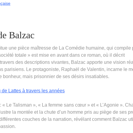
nçaise
de Balzac
stitue une pièce maîtresse de La Comédie humaine, qui compile 
ciété totale » est mise en avant dans ce roman, où il décrit
ravers des descriptions vivantes, Balzac apporte une vision réa
s parisiens. Le protagoniste, Raphaël de Valentin, incarne le 
de bonheur, mais prisonnier de ses désirs insatiables.
g de Lattes à travers les années
es : « Le Talisman », « La femme sans cœur » et « L’Agonie ». C
 illustre la montée et la chute d’un homme pris au piège de ses p
 différentes couches de la narration, révélant comment Balzac uti
passion.