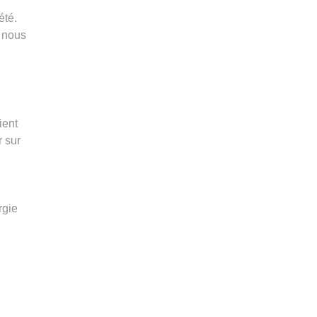
été.
t nous
ient
r sur
rgie