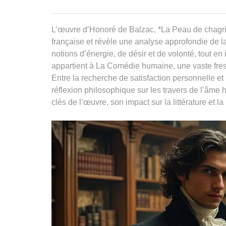
L’œuvre d’Honoré de Balzac, *La Peau de chagrin*,
française et révèle une analyse approfondie de l
notions d’énergie, de désir et de volonté, tout 
appartient à La Comédie humaine, une vaste fresqu
Entre la recherche de satisfaction personnelle e
réflexion philosophique sur les travers de l’âme
clés de l’œuvre, son impact sur la littérature et 