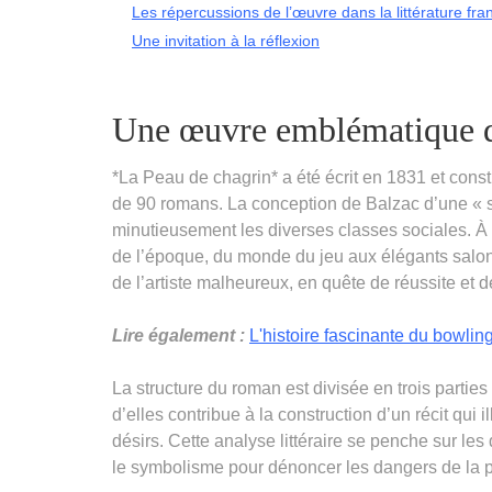
Les répercussions de l’œuvre dans la littérature fra
Une invitation à la réflexion
Une œuvre emblématique 
*La Peau de chagrin* a été écrit en 1831 et con
de 90 romans. La conception de Balzac d’une « so
minutieusement les diverses classes sociales. À t
de l’époque, du monde du jeu aux élégants salon
de l’artiste malheureux, en quête de réussite et 
Lire également :
L'histoire fascinante du bowlin
La structure du roman est divisée en trois parti
d’elles contribue à la construction d’un récit qui
désirs. Cette analyse littéraire se penche sur les
le symbolisme pour dénoncer les dangers de la 