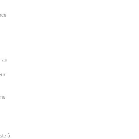
urce
é au
eur
mme
ste à