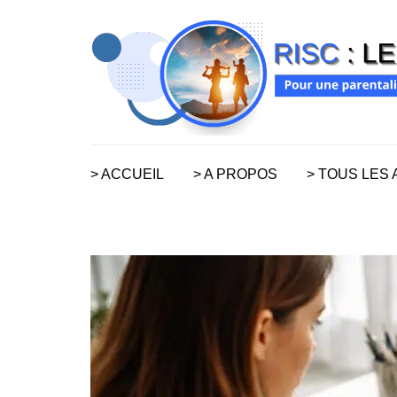
Aller
au
contenu
(Pressez
Entrée)
> ACCUEIL
> A PROPOS
> TOUS LES 