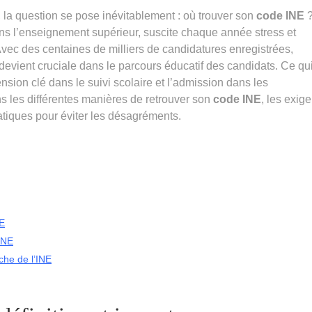
 la question se pose inévitablement : où trouver son
code INE
?
ans l’enseignement supérieur, suscite chaque année stress et
 Avec des centaines de milliers de candidatures enregistrées,
) devient cruciale dans le parcours éducatif des candidats. Ce qu
sion clé dans le suivi scolaire et l’admission dans les
ns les différentes manières de retrouver son
code INE
, les exig
atiques pour éviter les désagréments.
NE
 INE
rche de l’INE