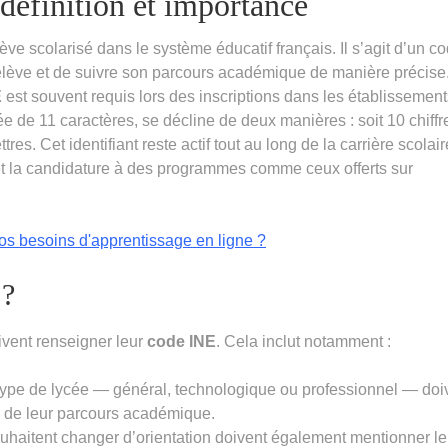
définition et importance
ve scolarisé dans le système éducatif français. Il s’agit d’un c
e élève et de suivre son parcours académique de manière précise
E
est souvent requis lors des inscriptions dans les établissement
 de 11 caractères, se décline de deux manières : soit 10 chiffr
ettres. Cet identifiant reste actif tout au long de la carrière scolai
ire et la candidature à des programmes comme ceux offerts sur
vos besoins d'apprentissage en ligne ?
 ?
oivent renseigner leur
code INE
. Cela inclut notamment :
 type de lycée — général, technologique ou professionnel — doi
te de leur parcours académique.
uhaitent changer d’orientation doivent également mentionner le