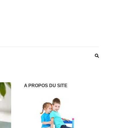
 : LES VOIES DES
ntalité épanouissante
ENTS
A PROPOS DU SITE