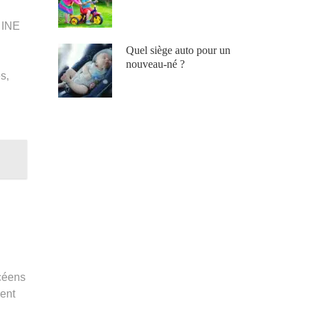
n INE
Quel siège auto pour un
nouveau-né ?
s,
ycéens
vent