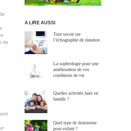
ode
.
A LIRE AUSSI
s
Tout savoir sur
es
l’échographie de datation
re de
La sophrologie pour une
amélioration de vos
conditions de vie
Quelles activités faire en
famille ?
vent
Quel type de draisienne
ur
pour enfant ?