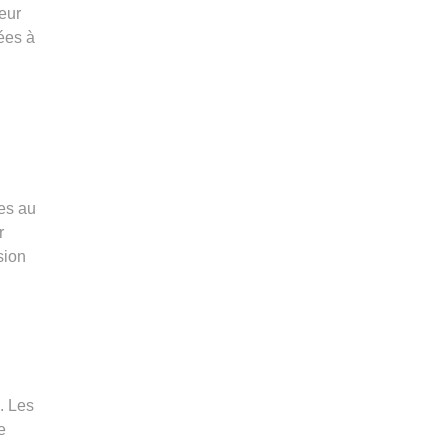
leur
ées à
ses au
r
sion
. Les
e