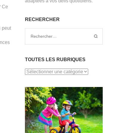
adaptées à vos défis quotidiens.
 Ce
RECHERCHER
i peut
Rechercher :
ences
TOUTES LES RUBRIQUES
TOUTES
LES
RUBRIQUES