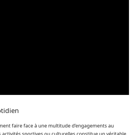
otidien
ement faire face à une multitude d’engagements au
s activités sportives ou culturelles constitue un véritable