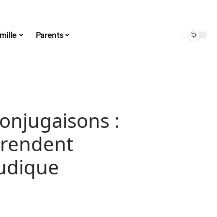
mille
Parents
conjugaisons :
 rendent
ludique