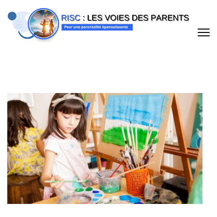
Aller
au
contenu
(Pressez
Entrée)
RISC : LES VOIES DES PARENTS
Pour une parentalité épanouissante