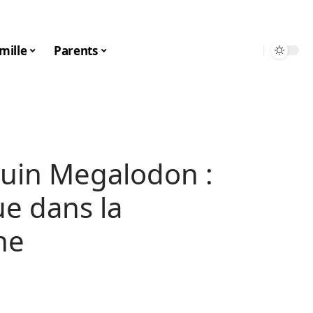
mille
Parents
quin Megalodon :
e dans la
ne