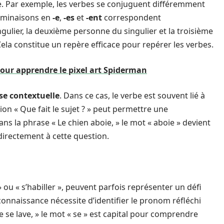
e. Par exemple, les verbes se conjuguent différemment
erminaisons en
-e
,
-es
et
-ent
correspondent
ulier, la deuxième personne du singulier et la troisième
 Cela constitue un repère efficace pour repérer les verbes.
pour apprendre le pixel art Spiderman
se contextuelle
. Dans ce cas, le verbe est souvent lié à
ion « Que fait le sujet ? » peut permettre une
ans la phrase « Le chien aboie, » le mot « aboie » devient
directement à cette question.
 » ou « s’habiller », peuvent parfois représenter un défi
onnaissance nécessite d’identifier le pronom réfléchi
 se lave, » le mot « se » est capital pour comprendre