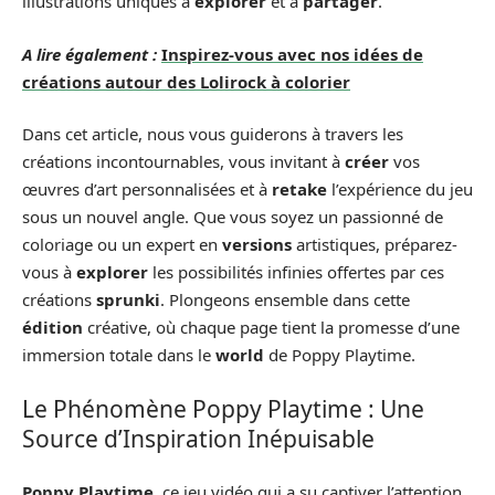
illustrations uniques à
explorer
et à
partager
.
A lire également :
Inspirez-vous avec nos idées de
créations autour des Lolirock à colorier
Dans cet article, nous vous guiderons à travers les
créations incontournables, vous invitant à
créer
vos
œuvres d’art personnalisées et à
retake
l’expérience du jeu
sous un nouvel angle. Que vous soyez un passionné de
coloriage ou un expert en
versions
artistiques, préparez-
vous à
explorer
les possibilités infinies offertes par ces
créations
sprunki
. Plongeons ensemble dans cette
édition
créative, où chaque page tient la promesse d’une
immersion totale dans le
world
de Poppy Playtime.
Le Phénomène Poppy Playtime : Une
Source d’Inspiration Inépuisable
Poppy Playtime
, ce jeu vidéo qui a su captiver l’attention