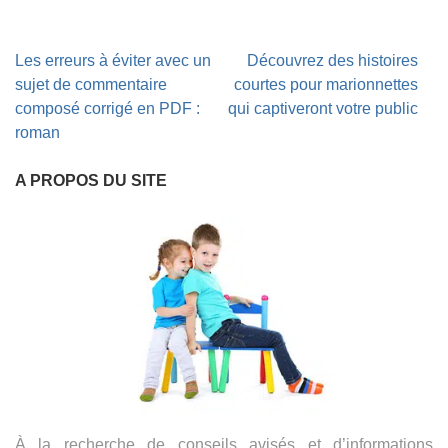
Navigation
Les erreurs à éviter avec un
Découvrez des histoires
de
sujet de commentaire
courtes pour marionnettes
l’article
composé corrigé en PDF :
qui captiveront votre public
roman
A PROPOS DU SITE
À la recherche de conseils avisés et d’informations