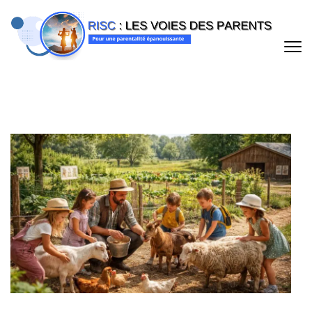
Aller
au
contenu
(Pressez
Entrée)
RISC : LES VOIES DES PARENTS
Pour une parentalité épanouissante