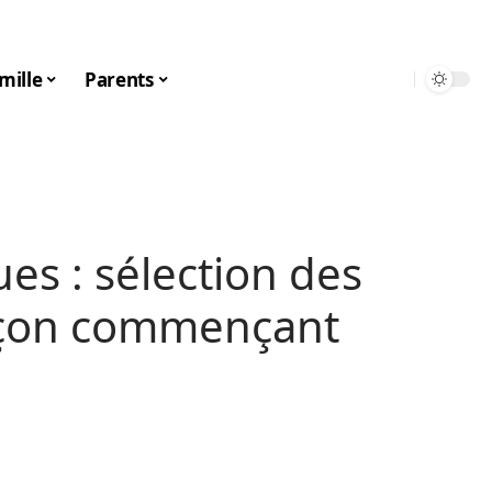
mille
Parents
es : sélection des
çon commençant