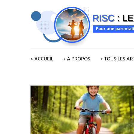
Aller
au
contenu
(Pressez
Entrée)
> ACCUEIL
> A PROPOS
> TOUS LES AR