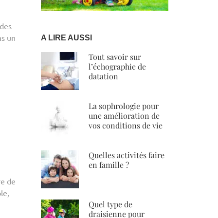
 des
ns un
A LIRE AUSSI
Tout savoir sur
l’échographie de
datation
La sophrologie pour
une amélioration de
vos conditions de vie
Quelles activités faire
en famille ?
re de
le,
Quel type de
draisienne pour