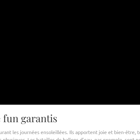
 fun garantis
ant les journées ensoleillées. Ils apportent joie et bien-être, 
s physiques. Les batailles de ballons d’eau, par exemple, sont n