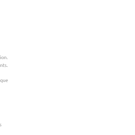
ion.
nts.
ique
s