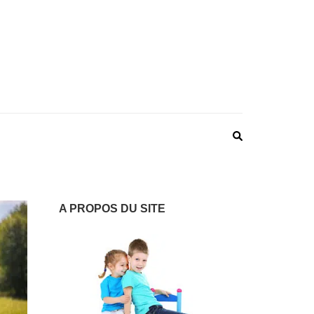
 : LES VOIES DES
ntalité épanouissante
ENTS
A PROPOS DU SITE