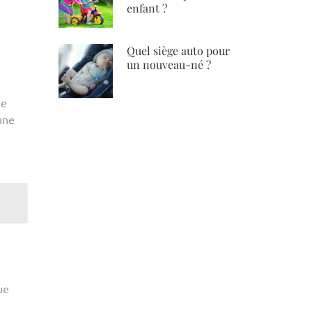
enfant ?
Quel siège auto pour
un nouveau-né ?
me
une
ue