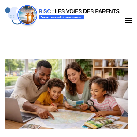
Aller
au
contenu
(Pressez
Entrée)
RISC : LES VOIES DES PARENTS
Pour une parentalité épanouissante