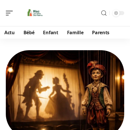
Actu
Bébé
Enfant
Famille
Parents