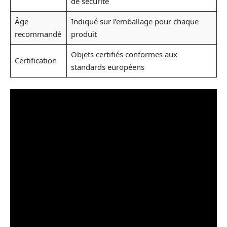
de sécurité
Âge
Indiqué sur l’emballage pour chaque
recommandé
produit
Objets certifiés conformes aux
Certification
standards européens