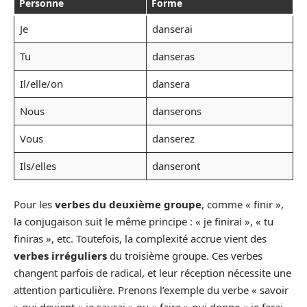
Personne
Forme
Je
danserai
Tu
danseras
Il/elle/on
dansera
Nous
danserons
Vous
danserez
Ils/elles
danseront
Pour les
verbes du deuxième groupe
, comme « finir »,
la conjugaison suit le même principe : « je finirai », « tu
finiras », etc. Toutefois, la complexité accrue vient des
verbes irréguliers
du troisième groupe. Ces verbes
changent parfois de radical, et leur réception nécessite une
attention particulière. Prenons l’exemple du verbe « savoir
» qui devient « je saurai » ou « faire » qui donne « je ferai